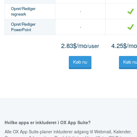
Opret/Rediger
-
regneark
Opret/Rediger
-
PowerPoint
2.83$/mo
4.25$/mo
/user
Køb nu
Køb n
Hvilke apps er inkluderet i OX App Suite?
Alle OX App Suite-planer inkluderer adgang til Webmail, Kalender,