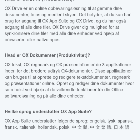
OX Drive er en online opbevaringsløsning til at gemme dine
dokumenter, fotos og medier i skyen. Det betyder, at du kun har
brug for adgang til OX App Suite og OX Drive, og du har også
adgang til alle dine filer. OX Drive giver dig mulighed for at
synkronisere dine filer med alle dine enheder ved hjælp af
browseren eller native apps.
Hvad er OX Dokumenter (Produktivitet)?
OX-tekst, OX-regneark og OX-præsentation er de 3 applikationer
inden for det bredere udtryk OX-dokumenter. Disse applikationer
kan bruges til at oprette og redigere tekstdokumenter, regneark
og præsentationer online. Opret og rediger dine dokumenter hvor
som helst ved hjælp af de velkendte funktioner fra din Office-
softwareløsning og på alle dine enheder.
Hvilke sprog understøtter OX App Suite?
OX App Suite understøtter følgende sprog: engelsk, tysk, spansk,
fransk, italiensk, hollandsk, polsk, 中 文 體, 中 文 繁 體, 日 本 語