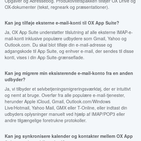
Opgaver og Adressebog. Produktivitetspakken tilføjer OX Drive og
OX-dokumenter (tekst, regneark og præsentationer).
Kan jeg tilføje eksterne e-mail-konti til OX App Suite?
Ja, OX App Suite understøtter tilslutning af alle eksterne IMAP-e-
mail-konti inklusive populære udbydere som Gmail, Yahoo og
Outlook.com. Du skal blot tilføje din e-mail-adresse og
adgangskode til App Suite, og enhver e-mail, der sendes til disse
konti, vises i din App Suite-grænseflade.
Kan jeg migrere min eksisterende e-mail-konto fra en anden
udbyder?
Ja, vi tilbyder et selvbetjeningsmigreringsværktøj, der er intuitivt
og nemt at bruge. Overfør fra alle populære e-mail-tjenester,
herunder Apple iCloud, Gmail, Outlook.com/Windows
Live/Hotmail, Yahoo Mail, GMX eller T-Online, eller indtast din
udbyders oplysninger manuelt ved hjælp af IMAP/POP3 eller
andre tilgængelige foretrukne protokoller.
Kan jeg synkronisere kalender og kontakter mellem OX App