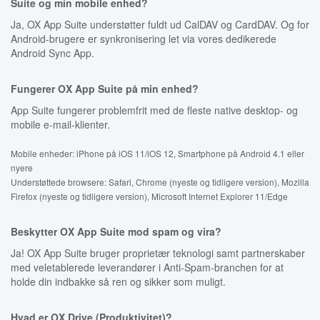
Suite og min mobile enhed?
Ja, OX App Suite understøtter fuldt ud CalDAV og CardDAV. Og for
Android-brugere er synkronisering let via vores dedikerede
Android Sync App.
Fungerer OX App Suite på min enhed?
App Suite fungerer problemfrit med de fleste native desktop- og
mobile e-mail-klienter.
Mobile enheder: iPhone på iOS 11/iOS 12, Smartphone på Android 4.1 eller
nyere
Understøttede browsere: Safari, Chrome (nyeste og tidligere version), Mozilla
Firefox (nyeste og tidligere version), Microsoft Internet Explorer 11/Edge
Beskytter OX App Suite mod spam og vira?
Ja! OX App Suite bruger proprietær teknologi samt partnerskaber
med veletablerede leverandører i Anti-Spam-branchen for at
holde din indbakke så ren og sikker som muligt.
Hvad er OX Drive (Produktivitet)?