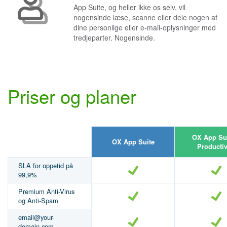
App Suite, og heller ikke os selv, vil
nogensinde læse, scanne eller dele nogen af
dine personlige eller e-mail-oplysninger med
tredjeparter. Nogensinde.
Priser og planer
OX App Sui
OX App Suite
Productiv
SLA for oppetid på
99,9%
Premium Anti-Virus
og Anti-Spam
email@your-
domain.com