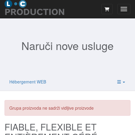
Preba
Naruči nove usluge
Hébergement WEB
Grupa proizvoda ne sadrži vidljive proizvode
FIABLE, FLEXIBLE ET