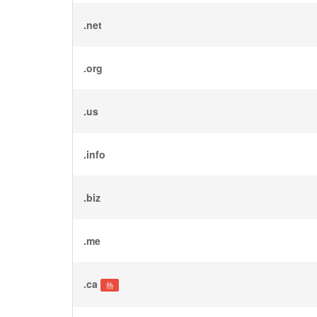
.net
.org
.us
.info
.biz
.me
.ca
熱