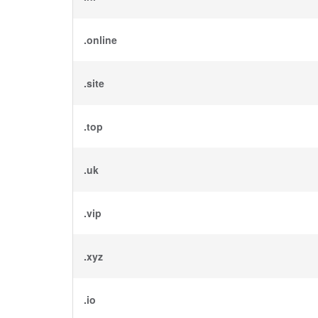
.online
.site
.top
.uk
.vip
.xyz
.io