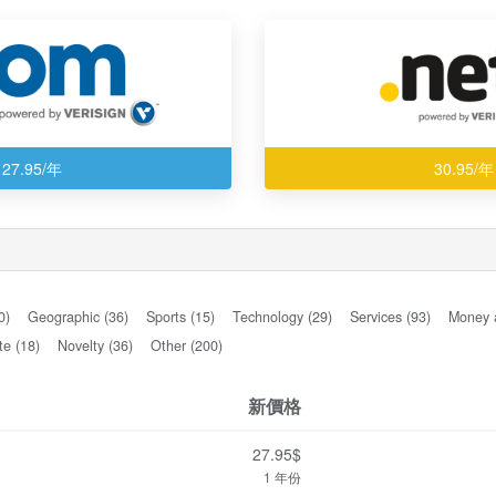
27.95/年
30.95/年
0)
Geographic (36)
Sports (15)
Technology (29)
Services (93)
Money 
te (18)
Novelty (36)
Other (200)
新價格
27.95$
1 年份