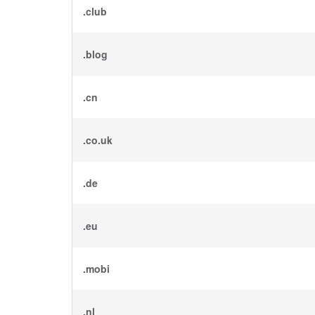
.club
.blog
.cn
.co.uk
.de
.eu
.mobi
.nl