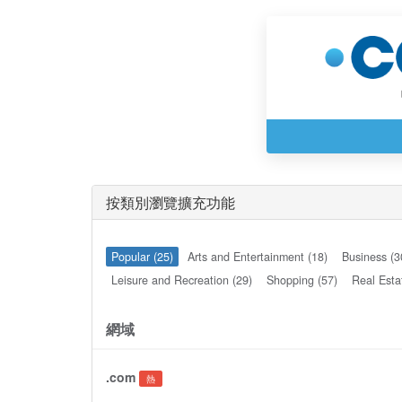
按類別瀏覽擴充功能
Popular (25)
Arts and Entertainment (18)
Business (3
Leisure and Recreation (29)
Shopping (57)
Real Esta
網域
.com
熱