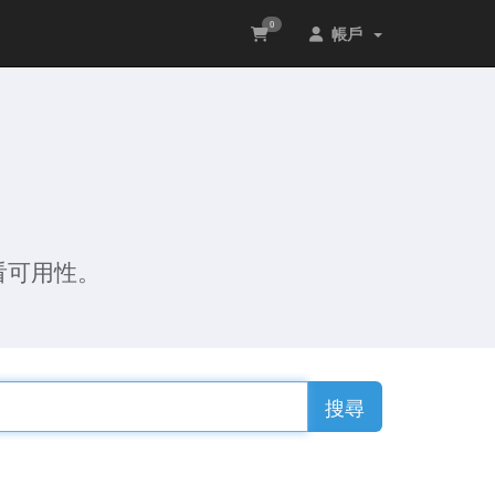
0
帳戶
看可用性。
搜尋