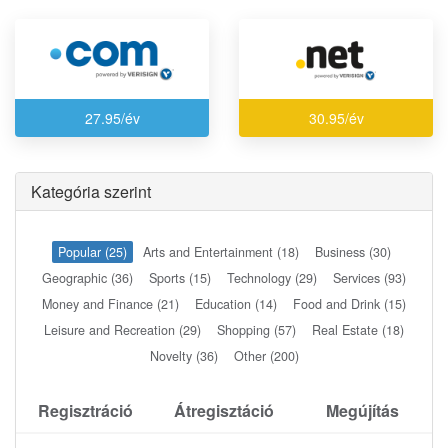
27.95/év
30.95/év
Kategória szerint
Popular (25)
Arts and Entertainment (18)
Business (30)
Geographic (36)
Sports (15)
Technology (29)
Services (93)
Money and Finance (21)
Education (14)
Food and Drink (15)
Leisure and Recreation (29)
Shopping (57)
Real Estate (18)
Novelty (36)
Other (200)
Regisztráció
Átregisztáció
Megújítás