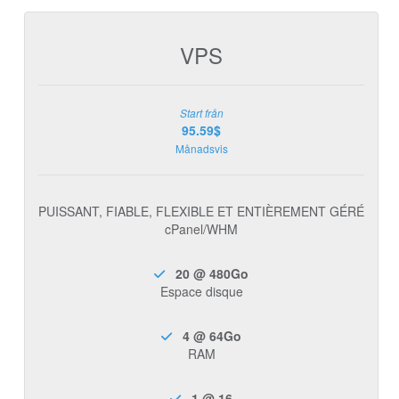
VPS
Start från
95.59$
Månadsvis
PUISSANT, FIABLE, FLEXIBLE ET ENTIÈREMENT GÉRÉ
cPanel/WHM
20 @ 480Go
Espace disque
4 @ 64Go
RAM
1 @ 16