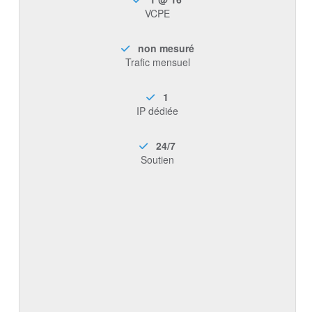
VCPE
non mesuré
Trafic mensuel
1
IP dédiée
24/7
Soutien