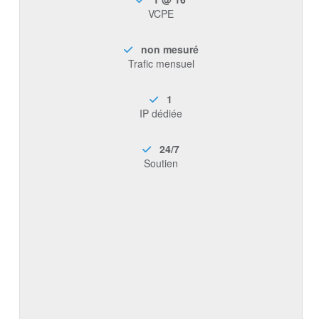
VCPE
non mesuré
Trafic mensuel
1
IP dédiée
24/7
Soutien