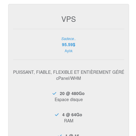
VPS
Sadece..
95.59$
Aylık
PUISSANT, FIABLE, FLEXIBLE ET ENTIÈREMENT GÉRÉ
cPanel/WHM
20 @ 480Go
Espace disque
4 @ 64Go
RAM
1 @ 16