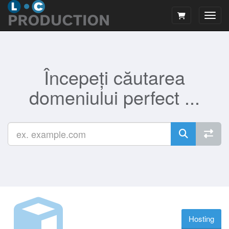
Navig
Începeți căutarea
domeniului perfect ...
Hosting