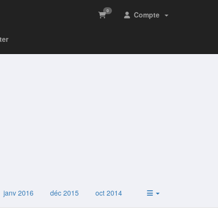
0
Compte
ter
janv 2016
déc 2015
oct 2014